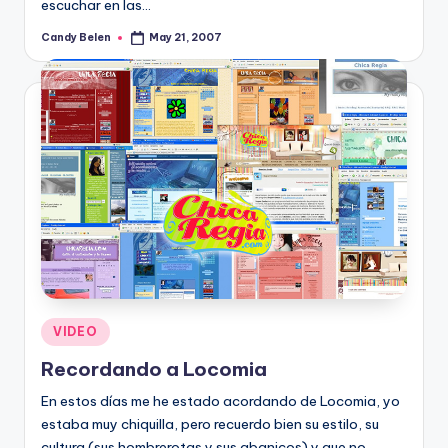
escuchar en las…
Candy Belen
May 21, 2007
Posted
by
Posted
VIDEO
in
Recordando a Locomia
En estos dí­as me he estado acordando de Locomia, yo
estaba muy chiquilla, pero recuerdo bien su estilo, su
cultura (sus hombrerotas y sus abanicos) y que no