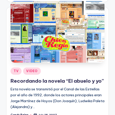
Posted
TV
VIDEO
in
Recordando la novela “El abuelo y yo”
Esta novela se transmitió por el Canal de las Estrellas
por el año de 1992, donde los actores principales eran
Jorge Martí­nez de Hoyos (Don Joaquí­n), Ludwika Paleta
(Alejandra) y…
Candy Belen