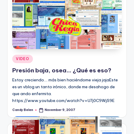
Posted
VIDEO
in
Presión baja, osea… ¿Qué es eso?
Estoy creciendo.... más bien haciéndome vieja jajaEste
es un vblog un tanto irónico, donde me desahogo de
que ando enfermita.
https://www.youtube.com/watch?v=U7j0C9WjS9E
Candy Belen
November 9, 2007
Posted
by