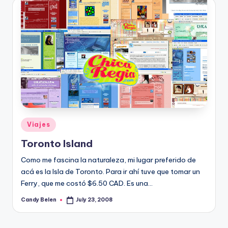
Posted
Viajes
in
Toronto Island
Como me fascina la naturaleza, mi lugar preferido de
acá es la Isla de Toronto. Para ir ahí­ tuve que tomar un
Ferry, que me costó $6.50 CAD. Es una…
Candy Belen
July 23, 2008
Posted
by