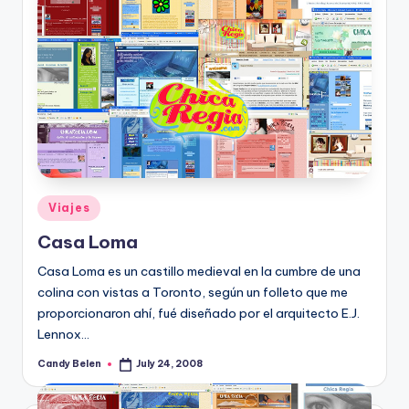
Posted
Viajes
in
Casa Loma
Casa Loma es un castillo medieval en la cumbre de una
colina con vistas a Toronto, según un folleto que me
proporcionaron ahí­, fué diseñado por el arquitecto E.J.
Lennox…
Candy Belen
July 24, 2008
Posted
by