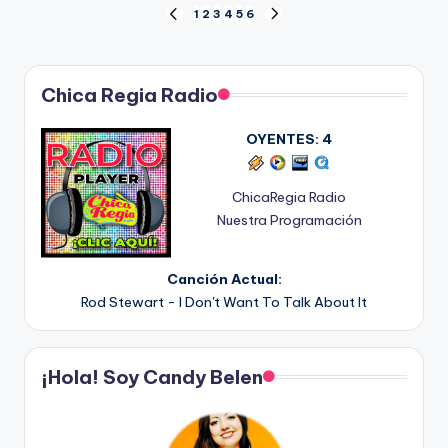
Posts
1
2
3
4
5
6
PREVIOUS
NEXT
PAGE
PAGE
pagination
Chica Regia Radio
OYENTES:
4
ChicaRegia Radio
Nuestra Programación
Canción Actual:
Rod Stewart - I Don't Want To Talk About It
¡Hola! Soy Candy Belen