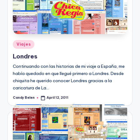
Posted
Viajes
in
Londres
Continuando con las historias de mi viaje a España, me
habí­a quedado en que llegué primero a Londres. Desde
chiquita he querido conocer Londres gracias a la
caricatura de La…
Candy Belen
April 12, 2011
Posted
by