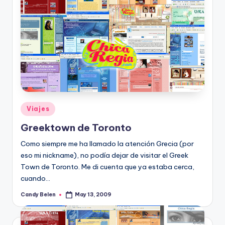
Posted
Viajes
in
Greektown de Toronto
Como siempre me ha llamado la atención Grecia (por
eso mi nickname), no podí­a dejar de visitar el Greek
Town de Toronto. Me di cuenta que ya estaba cerca,
cuando…
Candy Belen
May 13, 2009
Posted
by