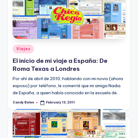
Posted
Viajes
in
El inicio de mi viaje a España: De
Roma Texas a Londres
Por ahí­ de abril de 2010, hablando con mi novio (ahora
esposo) por teléfono, le comenté que mi amiga Nadia
de España, a quien habí­a conocido en la escuela de…
Candy Belen
February 13, 2011
Posted
by