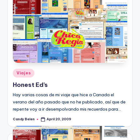
Posted
Viajes
in
Honest Ed’s
Hay varias cosas de mi viaje que hice a Canada el
verano del año pasado que no he publicado, así­ que de
repente voy a ir desempolvando mis recuerdos para…
Candy Belen
April 20, 2009
Posted
by