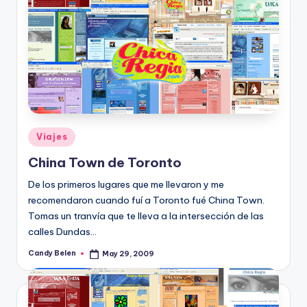
Posted
Viajes
in
China Town de Toronto
De los primeros lugares que me llevaron y me
recomendaron cuando fuí­ a Toronto fué China Town.
Tomas un tranví­a que te lleva a la intersección de las
calles Dundas…
Candy Belen
May 29, 2009
Posted
by