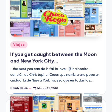
Posted
Viajes
in
If you get caught between the Moon
and New York City…
...the best you can do is fall in love... (Una bonita
canción de Christopher Cross que nombra una popular
ciudad: la de Nueva York [si, esa que en todas las…
Candy Belen
March 21, 2010
Posted
by