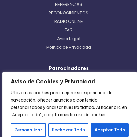
REFERENCIAS
RECONOCIMIENTOS
RADIO ONLINE
FAQ
Aviso Legal
Política de Privacidad
Patrocinadores
Ferretera Centenario de Monterrey
Aviso de Cookies y Privacidad
Etiquetas en Rollo
Utilizamos cookies para mejorar su experiencia de
Inyección de Plástico
navegación, ofrecer anuncios o contenido
Mundo Impreso
personalizados y analizar nuestro tráfico. Al hacer clic en
Directorio de Coatzintla
"Aceptar todo", acepta nuestro uso de cookies.
Personalizar
Rechazar Todo
Aceptar Todo
Copyright 2004-2026 —
Chica Regia
. All rights reserved.