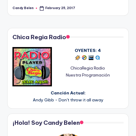
Candy Belen
February 25, 2017
Posted
by
Chica Regia Radio
OYENTES:
4
ChicaRegia Radio
Nuestra Programación
Canción Actual:
Andy Gibb - Don't throw it all away
¡Hola! Soy Candy Belen