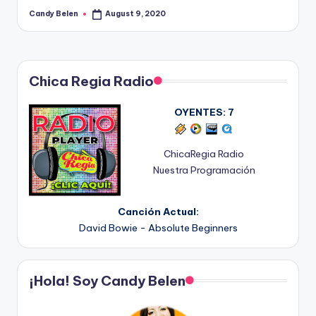
Candy Belen
August 9, 2020
Posted
by
Chica Regia Radio
OYENTES:
7
ChicaRegia Radio
Nuestra Programación
Canción Actual:
David Bowie - Absolute Beginners
¡Hola! Soy Candy Belen