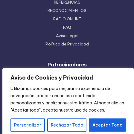
REFERENCIAS
RECONOCIMIENTOS
RADIO ONLINE
FAQ
Aviso Legal
Política de Privacidad
Patrocinadores
Ferretera Centenario de Monterrey
Aviso de Cookies y Privacidad
Etiquetas en Rollo
Utilizamos cookies para mejorar su experiencia de
Inyección de Plástico
navegación, ofrecer anuncios o contenido
Mundo Impreso
personalizados y analizar nuestro tráfico. Al hacer clic en
Directorio de Coatzintla
"Aceptar todo", acepta nuestro uso de cookies.
Personalizar
Rechazar Todo
Aceptar Todo
Copyright 2004-2026 —
Chica Regia
. All rights reserved.