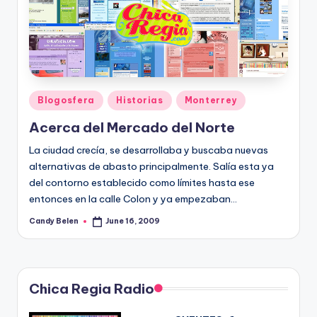
Posted
Blogosfera
Historias
Monterrey
in
Acerca del Mercado del Norte
La ciudad crecí­a, se desarrollaba y buscaba nuevas
alternativas de abasto principalmente. Salí­a esta ya
del contorno establecido como lí­mites hasta ese
entonces en la calle Colon y ya empezaban…
Candy Belen
June 16, 2009
Posted
by
Chica Regia Radio