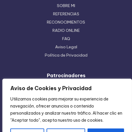
SOBRE MI
REFERENCIAS
RECONOCIMIENTOS
RADIO ONLINE
FAQ
Aviso Legal
Política de Privacidad
Patrocinadores
Ferretera Centenario de Monterrey
Aviso de Cookies y Privacidad
Etiquetas en Rollo
Utilizamos cookies para mejorar su experiencia de
Inyección de Plástico
navegación, ofrecer anuncios o contenido
Mundo Impreso
personalizados y analizar nuestro tráfico. Al hacer clic en
Directorio de Coatzintla
"Aceptar todo", acepta nuestro uso de cookies.