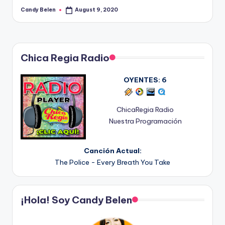
Candy Belen
August 9, 2020
Posted
by
Chica Regia Radio
OYENTES:
6
ChicaRegia Radio
Nuestra Programación
Canción Actual:
The Police - Every Breath You Take
¡Hola! Soy Candy Belen