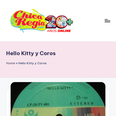
Skip
to
content
C
Blog
Personal
h
&
Hello Kitty y Coros
i
Cultura
Popular
c
Home
»
Hello Kitty y Coros
con
a
Tendencia
R
Retro
e
g
i
a