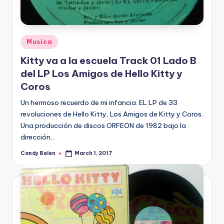
Posted
Musica
in
Kitty va a la escuela Track 01 Lado B
del LP Los Amigos de Hello Kitty y
Coros
Un hermoso recuerdo de mi infancia. EL LP de 33
revoluciones de Hello Kitty, Los Amigos de Kitty y Coros.
Una producción de discos ORFEON de 1982 bajo la
dirección…
Candy Belen
March 1, 2017
Posted
by