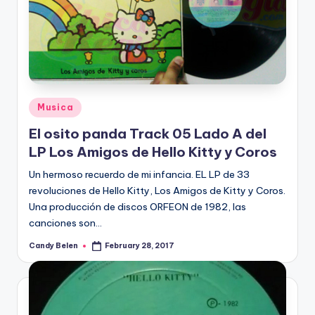
Posted
Musica
in
El osito panda Track 05 Lado A del
LP Los Amigos de Hello Kitty y Coros
Un hermoso recuerdo de mi infancia. EL LP de 33
revoluciones de Hello Kitty, Los Amigos de Kitty y Coros.
Una producción de discos ORFEON de 1982, las
canciones son…
Candy Belen
February 28, 2017
Posted
by