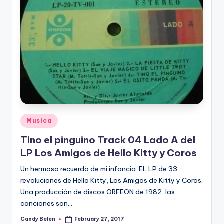
Posted
Musica
in
Tino el pinguino Track 04 Lado A del
LP Los Amigos de Hello Kitty y Coros
Un hermoso recuerdo de mi infancia. EL LP de 33
revoluciones de Hello Kitty, Los Amigos de Kitty y Coros.
Una producción de discos ORFEON de 1982, las
canciones son…
Candy Belen
February 27, 2017
Posted