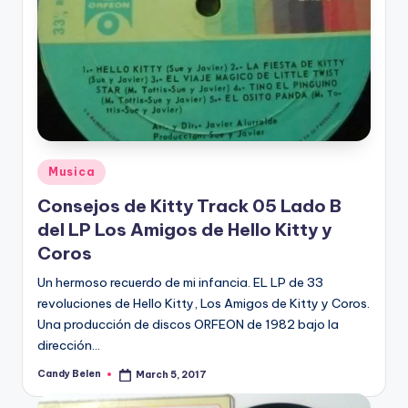
Posted
Musica
in
Consejos de Kitty Track 05 Lado B
del LP Los Amigos de Hello Kitty y
Coros
Un hermoso recuerdo de mi infancia. EL LP de 33
revoluciones de Hello Kitty, Los Amigos de Kitty y Coros.
Una producción de discos ORFEON de 1982 bajo la
dirección…
Candy Belen
March 5, 2017
Posted
by