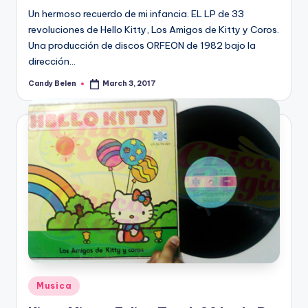
Un hermoso recuerdo de mi infancia. EL LP de 33
revoluciones de Hello Kitty, Los Amigos de Kitty y Coros.
Una producción de discos ORFEON de 1982 bajo la
dirección…
Candy Belen
March 3, 2017
Posted
by
Posted
Musica
in