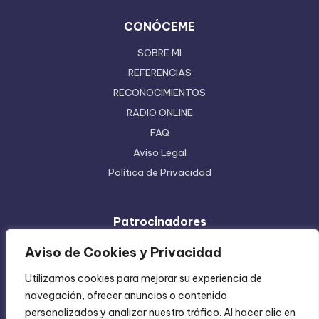
CONÓCEME
SOBRE MI
REFERENCIAS
RECONOCIMIENTOS
RADIO ONLINE
FAQ
Aviso Legal
Política de Privacidad
Patrocinadores
Ferretera Centenario de Monterrey
Aviso de Cookies y Privacidad
Etiquetas en Rollo
Utilizamos cookies para mejorar su experiencia de
Inyección de Plástico
navegación, ofrecer anuncios o contenido
Mundo Impreso
personalizados y analizar nuestro tráfico. Al hacer clic en
Directorio de Coatzintla