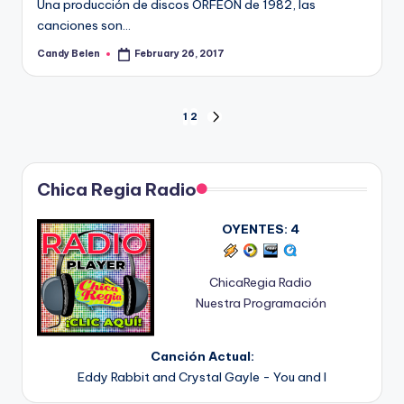
Una producción de discos ORFEON de 1982, las
canciones son…
Candy Belen
February 26, 2017
Posted
by
Posts
1
2
NEXT
PAGE
pagination
Chica Regia Radio
OYENTES:
4
ChicaRegia Radio
Nuestra Programación
Canción Actual:
Eddy Rabbit and Crystal Gayle - You and I