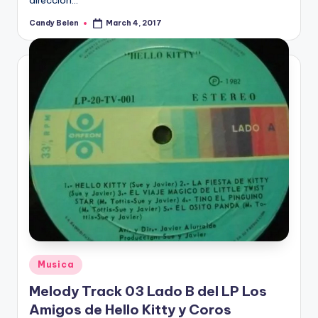
dirección…
Candy Belen
March 4, 2017
Posted
by
Posted
Musica
in
Melody Track 03 Lado B del LP Los
Amigos de Hello Kitty y Coros