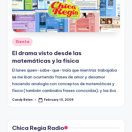
Posted
Siento
in
El drama visto desde las
matemáticas y la fí­sica
El lunes quien-sabe-que-traí­a que mientras trabajaba
se me iban ocurriendo frases de amor y desamor
haciendo analogí­a con conceptos de matemáticas y
fí­sica (también cambiaba frases conocidas); y las iba…
Candy Belen
February 10, 2009
Posted
by
Chica Regia Radio