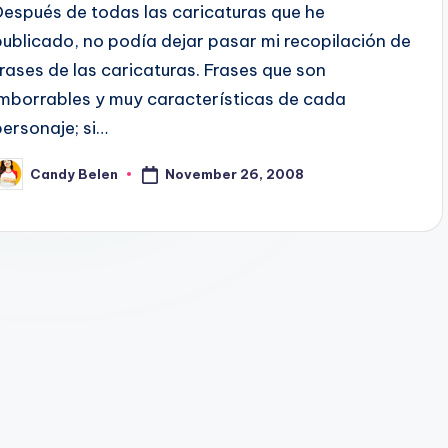
Después de todas las caricaturas que he
publicado, no podí­a dejar pasar mi recopilación de
frases de las caricaturas. Frases que son
imborrables y muy caracterí­sticas de cada
personaje; si…
November 26, 2008
Candy Belen
osted
y