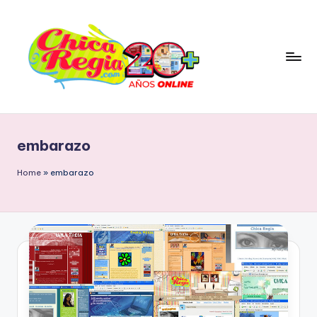
Skip
to
content
C
Blog
Personal
h
&
embarazo
i
Cultura
Popular
c
Home
»
embarazo
con
a
Tendencia
R
Retro
e
g
i
a