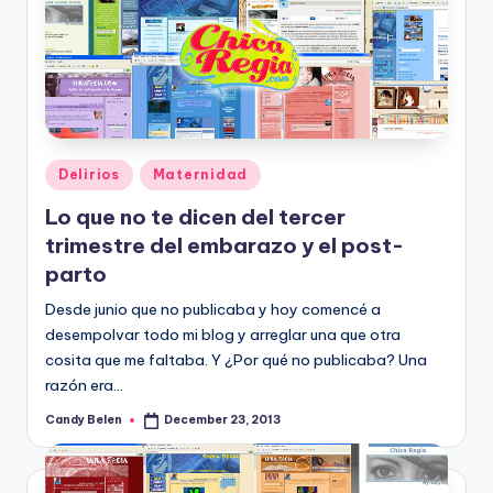
Posted
Delirios
Maternidad
in
Lo que no te dicen del tercer
trimestre del embarazo y el post-
parto
Desde junio que no publicaba y hoy comencé a
desempolvar todo mi blog y arreglar una que otra
cosita que me faltaba. Y ¿Por qué no publicaba? Una
razón era…
Candy Belen
December 23, 2013
Posted
by