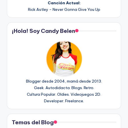
Canción Actual:
Rick Astley - Never Gonna Give You Up
¡Hola! Soy Candy Belen
Blogger desde 2004, mamá desde 2013.
Geek. Autodidacta. Blogs. Retro.
Cultura Popular. Oldies. Videojuegos 2D.
Developer. Freelance.
Temas del Blog