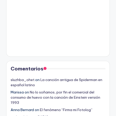
Comentarios
sluzhba_ohet
on
La canción antigua de Spiderman en
español latino
Marissa
on
No lo soñamos, por fin el comercial del
consumo de huevo con la canción de Einstein versión
1993
Anna Bernard
on
El fenómeno “Firma mi Fotolog”