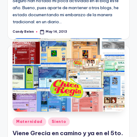
Seguro han notado mi poca actividad en el blog este
año. Bueno, pues aparte de mantener otros blogs, he
estado documentando mi embarazo de la manera
tradicional: en un diario…
Candy Belen
May 14, 2013
Posted
by
Posted
Maternidad
Siento
in
Viene Grecia en camino y ya en el 5to.