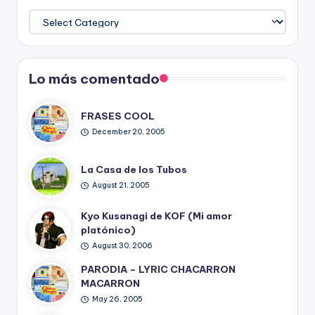
Temas
del
Blog
Lo más comentado
FRASES COOL
December 20, 2005
La Casa de los Tubos
August 21, 2005
Kyo Kusanagi de KOF (Mi amor
platónico)
August 30, 2006
PARODIA – LYRIC CHACARRON
MACARRON
May 26, 2005