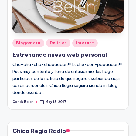
Posted
Blogosfera
Delirios
Internet
in
Estrenando nueva web personal
Cha-cha-cha-chaaaaaan!!! Leche-con-paaaaaan!!!
Pues muy contenta y llena de entusiasmo, les hago
partícipes de la noticia de que seguiré escibiendo aquí
cosas personales. Chica Regia seguirá siendo mi blog
donde escriba…
Candy Belen
May 13, 2017
Posted
by
Chica Regia Radio