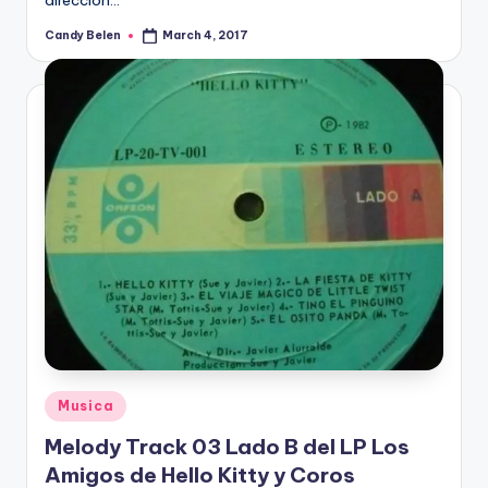
dirección…
Candy Belen
March 4, 2017
Posted
by
Posted
Musica
in
Melody Track 03 Lado B del LP Los
Amigos de Hello Kitty y Coros