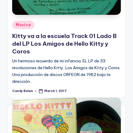
Posted
Musica
in
Kitty va a la escuela Track 01 Lado B
del LP Los Amigos de Hello Kitty y
Coros
Un hermoso recuerdo de mi infancia. EL LP de 33
revoluciones de Hello Kitty, Los Amigos de Kitty y Coros.
Una producción de discos ORFEON de 1982 bajo la
dirección…
Candy Belen
March 1, 2017
Posted
by