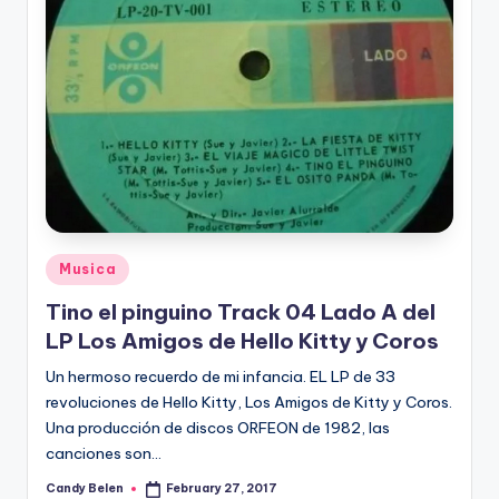
Posted
Musica
in
Tino el pinguino Track 04 Lado A del
LP Los Amigos de Hello Kitty y Coros
Un hermoso recuerdo de mi infancia. EL LP de 33
revoluciones de Hello Kitty, Los Amigos de Kitty y Coros.
Una producción de discos ORFEON de 1982, las
canciones son…
Candy Belen
February 27, 2017
Posted