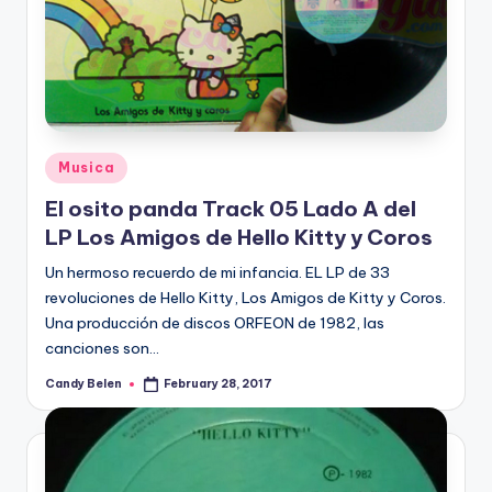
Posted
Musica
in
El osito panda Track 05 Lado A del
LP Los Amigos de Hello Kitty y Coros
Un hermoso recuerdo de mi infancia. EL LP de 33
revoluciones de Hello Kitty, Los Amigos de Kitty y Coros.
Una producción de discos ORFEON de 1982, las
canciones son…
Candy Belen
February 28, 2017
Posted
by