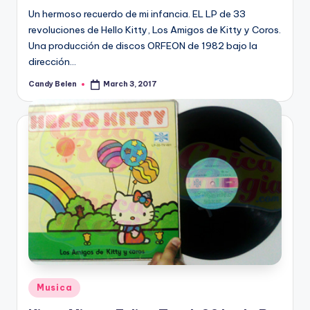
Un hermoso recuerdo de mi infancia. EL LP de 33
revoluciones de Hello Kitty, Los Amigos de Kitty y Coros.
Una producción de discos ORFEON de 1982 bajo la
dirección…
Candy Belen
March 3, 2017
Posted
by
Posted
Musica
in