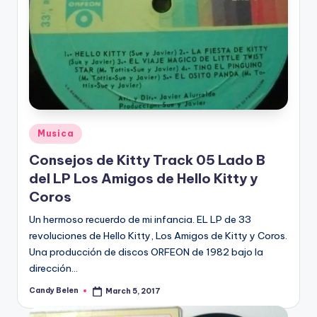
Posted
Musica
in
Consejos de Kitty Track 05 Lado B
del LP Los Amigos de Hello Kitty y
Coros
Un hermoso recuerdo de mi infancia. EL LP de 33
revoluciones de Hello Kitty, Los Amigos de Kitty y Coros.
Una producción de discos ORFEON de 1982 bajo la
dirección…
Candy Belen
March 5, 2017
Posted
by