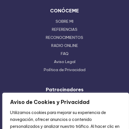
CONÓCEME
SOBRE MI
REFERENCIAS
RECONOCIMIENTOS
RADIO ONLINE
FAQ
Aviso Legal
Política de Privacidad
Patrocinadores
Ferretera Centenario de Monterrey
Aviso de Cookies y Privacidad
Etiquetas en Rollo
Utilizamos cookies para mejorar su experiencia de
Inyección de Plástico
navegación, ofrecer anuncios o contenido
Mundo Impreso
personalizados y analizar nuestro tráfico. Al hacer clic en
Directorio de Coatzintla