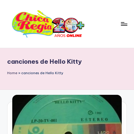
Skip
to
content
C
Blog
Personal
h
&
canciones de Hello Kitty
i
Cultura
Popular
c
Home
»
canciones de Hello Kitty
con
a
Tendencia
R
Retro
e
g
i
a