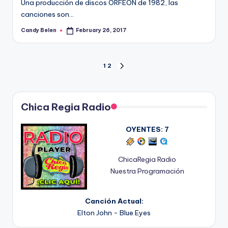
Una producción de discos ORFEON de 1982, las
canciones son…
Candy Belen
February 26, 2017
Posted
by
Posts
1
2
NEXT
PAGE
pagination
Chica Regia Radio
OYENTES:
7
ChicaRegia Radio
Nuestra Programación
Canción Actual:
Elton John - Blue Eyes