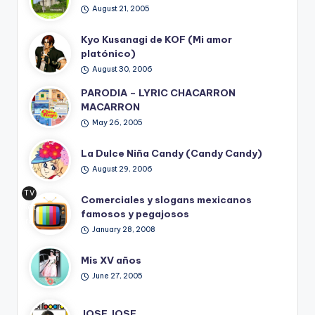
August 21, 2005
Kyo Kusanagi de KOF (Mi amor
platónico)
August 30, 2006
PARODIA – LYRIC CHACARRON
MACARRON
May 26, 2005
La Dulce Niña Candy (Candy Candy)
August 29, 2006
TV
Comerciales y slogans mexicanos
Ret
famosos y pegajosos
ro
January 28, 2008
Mis XV años
June 27, 2005
JOSE JOSE