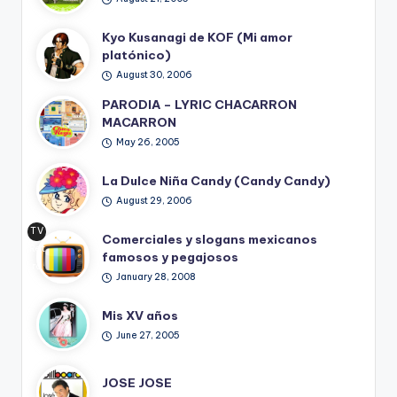
Kyo Kusanagi de KOF (Mi amor
platónico)
August 30, 2006
PARODIA – LYRIC CHACARRON
MACARRON
May 26, 2005
La Dulce Niña Candy (Candy Candy)
August 29, 2006
TV
Comerciales y slogans mexicanos
Ret
famosos y pegajosos
ro
January 28, 2008
Mis XV años
June 27, 2005
JOSE JOSE