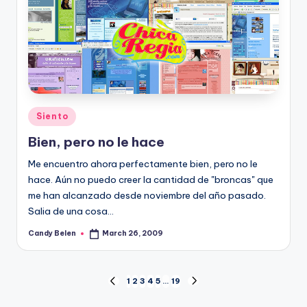
Posted
Siento
in
Bien, pero no le hace
Me encuentro ahora perfectamente bien, pero no le
hace. Aún no puedo creer la cantidad de "broncas" que
me han alcanzado desde noviembre del año pasado.
Salia de una cosa…
Candy Belen
March 26, 2009
Posted
by
Posts
1
2
3
4
5
…
19
PREVIOUS
NEXT
PAGE
PAGE