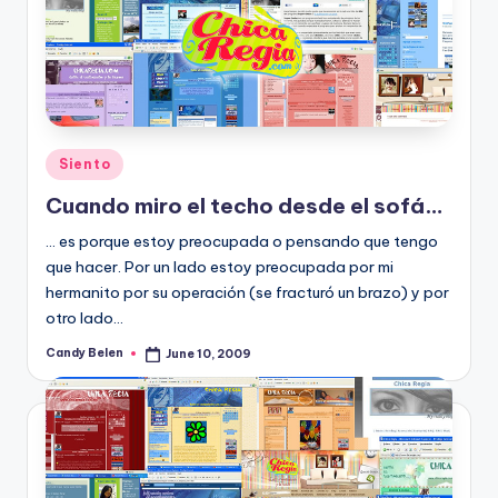
Posted
Siento
in
Cuando miro el techo desde el sofá…
... es porque estoy preocupada o pensando que tengo
que hacer. Por un lado estoy preocupada por mi
hermanito por su operación (se fracturó un brazo) y por
otro lado…
Candy Belen
June 10, 2009
Posted
by