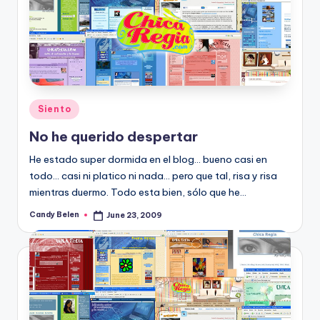
Posted
Siento
in
No he querido despertar
He estado super dormida en el blog... bueno casi en
todo... casi ni platico ni nada... pero que tal, risa y risa
mientras duermo. Todo esta bien, sólo que he…
Candy Belen
June 23, 2009
Posted
by