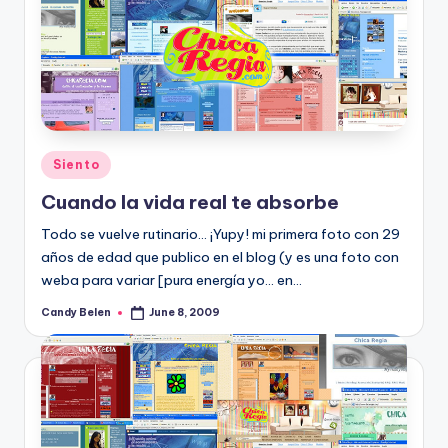
Posted
Siento
in
Cuando la vida real te absorbe
Todo se vuelve rutinario... ¡Yupy! mi primera foto con 29
años de edad que publico en el blog (y es una foto con
weba para variar [pura energí­a yo... en…
Candy Belen
June 8, 2009
Posted
by