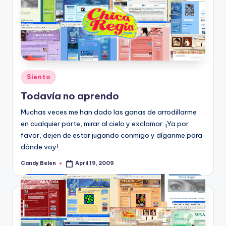
Posted
Siento
in
Todaví­a no aprendo
Muchas veces me han dado las ganas de arrodillarme
en cualquier parte, mirar al cielo y exclamar: ¡Ya por
favor, dejen de estar jugando conmigo y dí­ganme para
dónde voy!…
Candy Belen
April 19, 2009
Posted
by