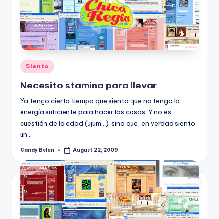
Posted
Siento
in
Necesito stamina para llevar
Ya tengo cierto tiempo que siento que no tengo la
energí­a suficiente para hacer las cosas. Y no es
cuestión de la edad (ujum...); sino que, en verdad siento
un…
Candy Belen
August 22, 2009
Posted
by