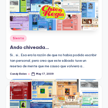
Posted
Siento
in
Ando chiveada…
Si... si... Esa era la razón de que no habia podido escribir
tan personal, pero creo que este sábado tuve un
reseteo de mente que me causo que volviera a…
Candy Belen
May 17, 2009
Posted
by