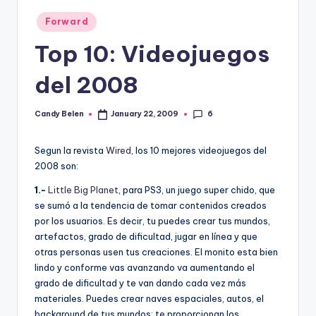
Posted
Forward
in
Top 10: Videojuegos
del 2008
6
Candy Belen
January 22, 2009
Posted
by
Segun la revista
Wired
, los 10 mejores videojuegos del
2008 son:
1.-
Little Big Planet
, para PS3, un juego super chido, que
se sumó a la tendencia de tomar contenidos creados
por los usuarios. Es decir, tu puedes crear tus mundos,
artefactos, grado de dificultad, jugar en lí­nea y que
otras personas usen tus creaciones. El monito esta bien
lindo y conforme vas avanzando va aumentando el
grado de dificultad y te van dando cada vez más
materiales. Puedes crear naves espaciales, autos, el
background de tus mundos; te proporcionan los