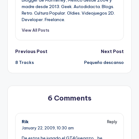
madre desde 2013. Geek. Autodidacta. Blogs.
Retro. Cultura Popular. Oldies. Videojuegos 2D.
Developer. Freelance.
View All Posts
Post
Previous Post
Next Post
8 Tracks
Pequeño descanso
navigation
6 Comments
Rik
Reply
January 22, 2009,
10:30 am
De estos he jugado el GT4(juegazo… he