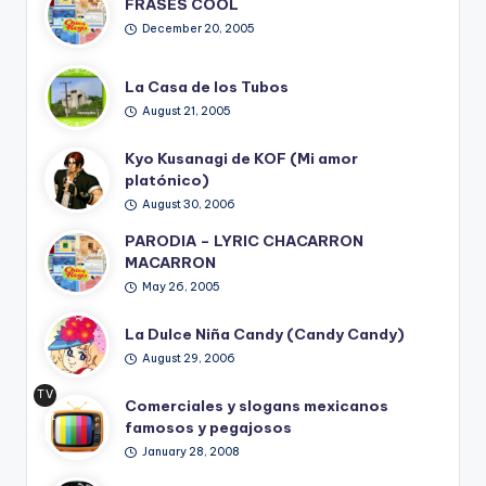
FRASES COOL
December 20, 2005
La Casa de los Tubos
August 21, 2005
Kyo Kusanagi de KOF (Mi amor
platónico)
August 30, 2006
PARODIA – LYRIC CHACARRON
MACARRON
May 26, 2005
La Dulce Niña Candy (Candy Candy)
August 29, 2006
TV
Comerciales y slogans mexicanos
Ret
famosos y pegajosos
ro
January 28, 2008