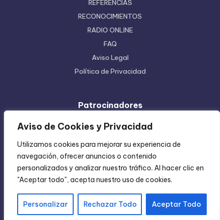
REFERENCIAS
RECONOCIMIENTOS
RADIO ONLINE
FAQ
Aviso Legal
Política de Privacidad
Patrocinadores
Ferretera Centenario de Monterrey
Aviso de Cookies y Privacidad
Etiquetas en Rollo
Utilizamos cookies para mejorar su experiencia de
Inyección de Plástico
navegación, ofrecer anuncios o contenido
Mundo Impreso
personalizados y analizar nuestro tráfico. Al hacer clic en
Directorio de Coatzintla
"Aceptar todo", acepta nuestro uso de cookies.
Personalizar
Rechazar Todo
Aceptar Todo
Copyright 2004-2026 —
Chica Regia
. All rights reserved.