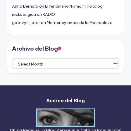
Anna Bernard
on
El fenómeno “Firma mi Fotolog”
rockstalgica
on
RADIO
gotovye_afor
on
Monterrey antes de la Macroplaza
Archivo del Blog
Archivo
del
Blog
Acerca del Blog
Chica Regia
es un
Blog Personal & Cultura Popular
con