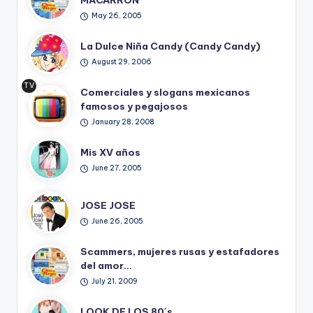
MACARRON
May 26, 2005
La Dulce Niña Candy (Candy Candy)
August 29, 2006
TV
Comerciales y slogans mexicanos
Ret
famosos y pegajosos
ro
January 28, 2008
Mis XV años
June 27, 2005
JOSE JOSE
June 26, 2005
Scammers, mujeres rusas y estafadores
del amor…
July 21, 2009
LOOK DE LOS 80´s