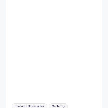
Tags:
Leonardo M Hernandez
Monterrey