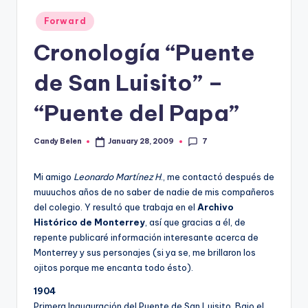
Posted
Forward
in
Cronologí­a “Puente
de San Luisito” –
“Puente del Papa”
7
Candy Belen
January 28, 2009
Posted
by
Mi amigo
Leonardo Martí­nez H
., me contactó después de
muuuchos años de no saber de nadie de mis compañeros
del colegio. Y resultó que trabaja en el
Archivo
Histórico de Monterrey
, así­ que gracias a él, de
repente publicaré información interesante acerca de
Monterrey y sus personajes (si ya se, me brillaron los
ojitos porque me encanta todo ésto).
1904
Primera Inauguración del Puente de San Luisito. Bajo el