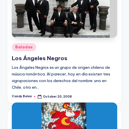
Posted
Baladas
in
Los Ángeles Negros
Los Ángeles Negros es un grupo de origen chileno de
música romántica. Al parecer, hoy en dí­a existen tres
agrupaciones con los derechos del nombre: uno en
Chile, otro en…
Candy Belen
October 20, 2008
Posted
by