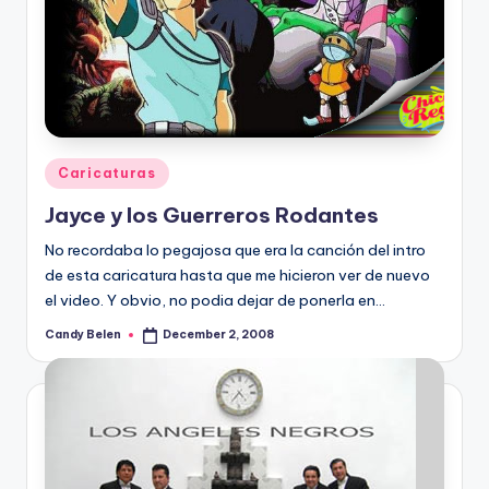
Posted
Caricaturas
in
Jayce y los Guerreros Rodantes
No recordaba lo pegajosa que era la canción del intro
de esta caricatura hasta que me hicieron ver de nuevo
el video. Y obvio, no podia dejar de ponerla en…
Candy Belen
December 2, 2008
Posted
by