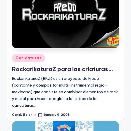
Posted
Caricaturas
in
RockarikaturaZ para las criaturas…
RockarikaturaZ (RKZ) es un proyecto de Fredo
(cantante y compositor multi-instrumental regio-
mexicano) que consiste en combinar elementos de rock
y metal para hacer arreglos a los intros de las
caricaturas…
Candy Belen
January 9, 2008
Posted
by