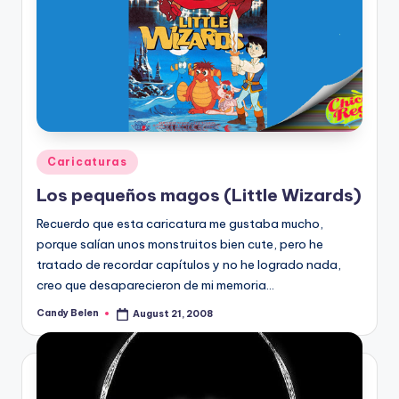
Posted
Caricaturas
in
Los pequeños magos (Little Wizards)
Recuerdo que esta caricatura me gustaba mucho,
porque salí­an unos monstruitos bien cute, pero he
tratado de recordar capí­tulos y no he logrado nada,
creo que desaparecieron de mi memoria…
Candy Belen
August 21, 2008
Posted
by