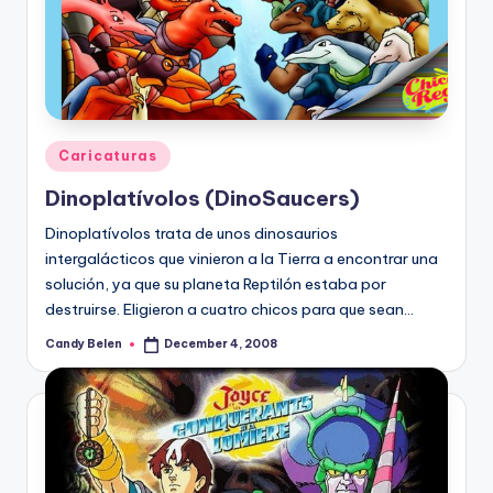
Posted
Caricaturas
in
Dinoplatí­volos (DinoSaucers)
Dinoplatí­volos trata de unos dinosaurios
intergalácticos que vinieron a la Tierra a encontrar una
solución, ya que su planeta Reptilón estaba por
destruirse. Eligieron a cuatro chicos para que sean…
Candy Belen
December 4, 2008
Posted
by