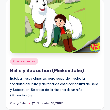
Posted
Caricaturas
in
Belle y Sebastian (Meiken Jolie)
Estaba muuuy chiquita, pero recuerdo mucho la
tonadita del intro y del final de esta caricatura de Belle
y Sebastian. Se trata de la historia de un niño
(Sebastian) y…
Candy Belen
November 13, 2007
Posted
by