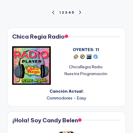
Posts
1
2
3
4
5
PREVIOUS
NEXT
PAGE
PAGE
pagination
Chica Regia Radio
OYENTES:
11
ChicaRegia Radio
Nuestra Programación
Canción Actual:
Commodores - Easy
¡Hola! Soy Candy Belen