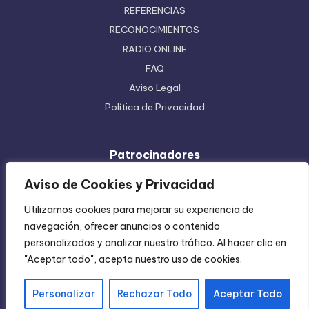
REFERENCIAS
RECONOCIMIENTOS
RADIO ONLINE
FAQ
Aviso Legal
Política de Privacidad
Patrocinadores
Ferretera Centenario de Monterrey
Aviso de Cookies y Privacidad
Etiquetas en Rollo
Utilizamos cookies para mejorar su experiencia de
Inyección de Plástico
navegación, ofrecer anuncios o contenido
Mundo Impreso
personalizados y analizar nuestro tráfico. Al hacer clic en
Directorio de Coatzintla
"Aceptar todo", acepta nuestro uso de cookies.
Personalizar
Rechazar Todo
Aceptar Todo
Copyright 2004-2026 —
Chica Regia
. All rights reserved.