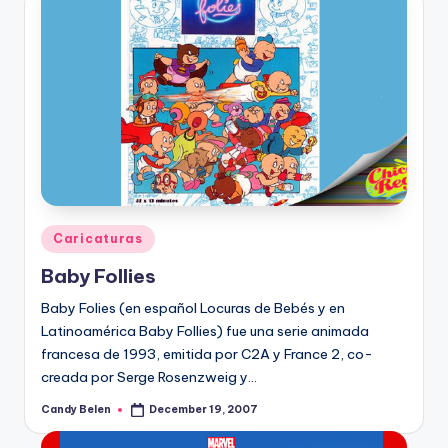
Posted
Caricaturas
in
Baby Follies
Baby Folies (en español Locuras de Bebés y en
Latinoamérica Baby Follies) fue una serie animada
francesa de 1993, emitida por C2A y France 2, co-
creada por Serge Rosenzweig y…
Candy Belen
December 19, 2007
Posted
by